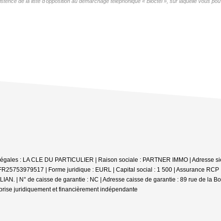
nce de la liste d'opposition au démarchage téléphonique « Bloctel », sur laquelle vous pouv
ions légales : LA CLE DU PARTICULIER | Raison sociale : PARTNER IMMO | Adresse s
R25753979517 | Forme juridique : EURL | Capital social : 1 500 | Assurance RCP 
LIAN. | N° de caisse de garantie : NC | Adresse caisse de garantie : 89 rue de la 
prise juridiquement et financièrement indépendante