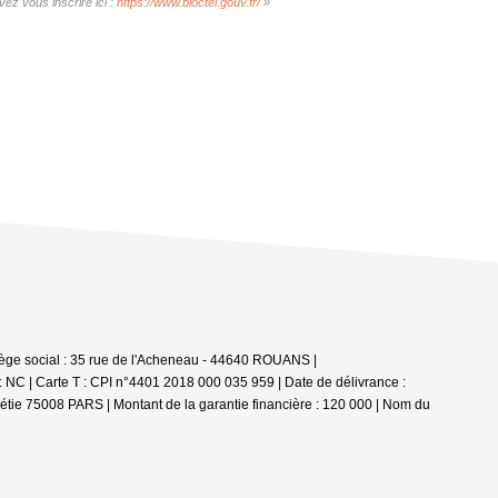
ez vous inscrire ici :
https://www.bloctel.gouv.fr/
»
iège social : 35 rue de l'Acheneau - 44640 ROUANS |
: NC |
Carte T : CPI n°4401 2018 000 035 959 | Date de délivrance :
Boétie 75008 PARS | Montant de la garantie financière : 120 000 | Nom du