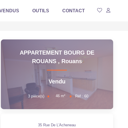
 VENDUS
OUTILS
CONTACT
APPARTEMENT BOURG DE
ROUANS
,
Rouans
Vendu
46
m²
3
pièce(s)
Réf :
60
35 Rue De L'Acheneau