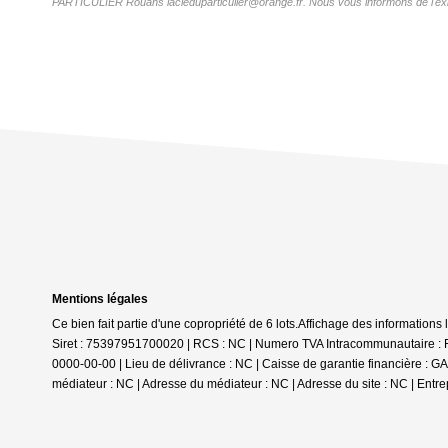
PARTICULIER Rouans lacleduparticulier@orange.fr. Nous vous informons de l'existe
Mentions légales
Ce bien fait partie d'une copropriété de 6 lots.Affichage des informat
Siret : 75397951700020 | RCS : NC | Numero TVA Intracommunautaire : F
0000-00-00 | Lieu de délivrance : NC | Caisse de garantie financière : GA
médiateur : NC | Adresse du médiateur : NC | Adresse du site : NC |
Entre