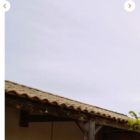
Description
Réf : 34
Cette maison familiale de 270m² bâtie sur un terrain clos de
1414m² saura ravir les plus exigeants d'entre vous.
Composée au rez de chaussée d'un séjour cathédral avec
sa cheminée centrale, ouvert sur la salle à manger en
accès direct avec la cuisine entièrement équipée. Vous