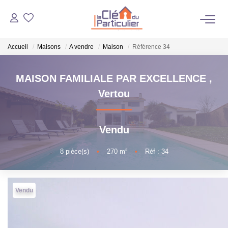
Accueil
Maisons
A vendre
Maison
Référence 34
VENTES
MAISON FAMILIALE PAR EXCELLENCE
,
NOTRE AGENCE
Vertou
ESTIMATION
Vendu
NOS BIENS VENDUS
8
pièce(s)
•
270
m²
•
Réf : 34
OUTILS
Vendu
CONTACT