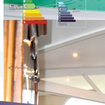
Montant estimé des dépenses annuelles d'énergie pour un
usage standard entre 1710€ et 2370€. Pour la date de
référence 01/01/2021.
Imprimer
Partager
Ce bien est soumis à un diagnostic ERP (État
des Risques et Pollutions). Pour en savoir plus,
rendez-vous sur
https://www.georisques.gouv.fr/