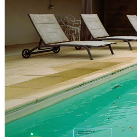
trouverez également 2 chambres et une salle de bains ainsi
que la suite parentale de 30m² . Un espace bureau-lecture,
un wc de réception et une buanderie complètent ce niveau.
L'étage quant à lui est dédié à 2 chambres donnant sur une
terrasse, une salle d'eau et un espace bureau-salle de jeux.
En extérieur vous profiterez de la piscine chauffée de 5X11,
d'un garage de 30m² ainsi qu'un préau pouvant abriter 2
voitures. Cette maison de 2007 est en très bon état et vous
n'aurez qu'à y poser vos valises.
** €995 000
honoraires inclus
|
|
€970 000
hors honoraires
Honoraires : 2.58%
TTC à la charge de l'acquéreur
Nos honoraires
Nous contacter
Diagnostics énergétiques