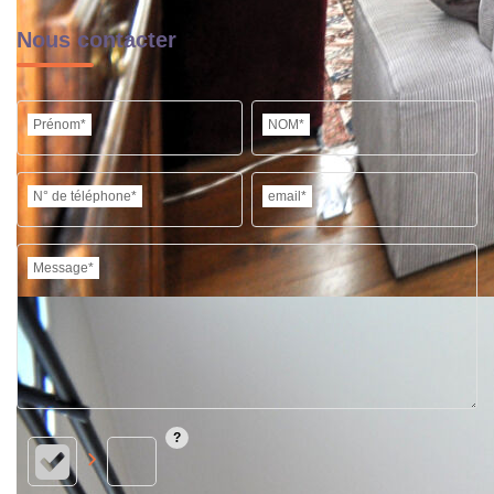
Nous contacter
Prénom*
NOM*
N° de téléphone*
email*
Message*