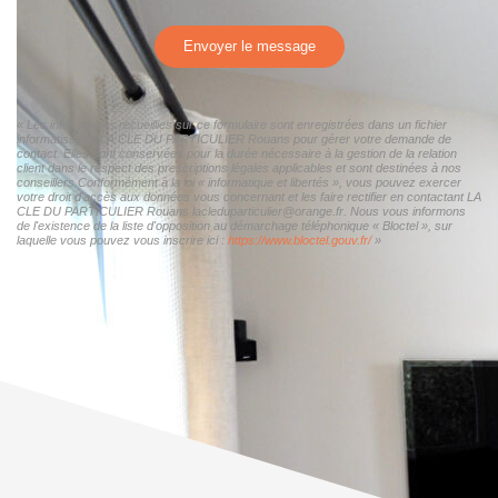
Envoyer le message
« Les informations recueillies sur ce formulaire sont enregistrées dans un fichier
informatisé par LA CLE DU PARTICULIER Rouans pour gérer votre demande de
contact. Elles sont conservées pour la durée nécessaire à la gestion de la relation
client dans le respect des prescriptions légales applicables et sont destinées à nos
conseillers Conformément à la loi « informatique et libertés », vous pouvez exercer
votre droit d'accès aux données vous concernant et les faire rectifier en contactant LA
CLE DU PARTICULIER Rouans lacleduparticulier@orange.fr. Nous vous informons
de l'existence de la liste d'opposition au démarchage téléphonique « Bloctel », sur
laquelle vous pouvez vous inscrire ici :
https://www.bloctel.gouv.fr/
»