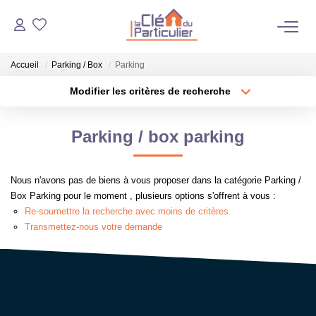
Accueil
Parking / Box
Parking
VENTES
Modifier les critères de recherche
Type de transaction
Localisation
NOTRE AGENCE
Acheter
Localisation
Parking / box parking
Type de bien
Maison
Surface min
ESTIMATION
Nous n'avons pas de biens à vous proposer dans la catégorie Parking /
Plus de critères
Budget max
Box Parking pour le moment , plusieurs options s'offrent à vous :
NOS BIENS VENDUS
Re-soumettre la recherche avec moins de critères.
Créer une alerte
Transmettez-nous votre demande
OUTILS
CONTACT